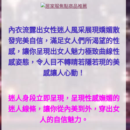
內衣流露出女性迷人風采展現嬌媚散
發完美自信，滿足女人們所渴望的性
感，讓你呈現出女人魅力極致曲線性
感姿態，令人目不轉睛若隱若現的美
感讓人心動！
迷人身段立即呈現，呈現性感嫵媚的
迷人線條，讓你從內美到外，穿出女
人的自信魅力。