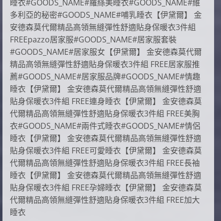
睡衣#GOODS_NAME#羅絲美睡衣#GOODS_NAME#維
多利亞的秘密#GOODS_NAME#哺乳睡衣【伊黛爾】 金
安德森莫代爾精品高領無縫彈性舒適貼身保暖衣3件組
FREEpazzo居家服#GOODS_NAME#居家服套裝
#GOODS_NAME#居家服女【伊黛爾】 金安德森莫代爾
精品高領無縫彈性舒適貼身保暖衣3件組 FREE居家服推
薦#GOODS_NAME#居家服品牌#GOODS_NAME#情趣
睡衣【伊黛爾】 金安德森莫代爾精品高領無縫彈性舒適
貼身保暖衣3件組 FREE連身睡衣【伊黛爾】 金安德森莫
代爾精品高領無縫彈性舒適貼身保暖衣3件組 FREE美胸
衣#GOODS_NAME#兩件式睡衣#GOODS_NAME#情侶
睡衣【伊黛爾】 金安德森莫代爾精品高領無縫彈性舒適
貼身保暖衣3件組 FREE可愛睡衣【伊黛爾】 金安德森莫
代爾精品高領無縫彈性舒適貼身保暖衣3件組 FREE長袖
睡衣【伊黛爾】 金安德森莫代爾精品高領無縫彈性舒適
貼身保暖衣3件組 FREE孕婦睡衣【伊黛爾】 金安德森莫
代爾精品高領無縫彈性舒適貼身保暖衣3件組 FREE加大
睡衣