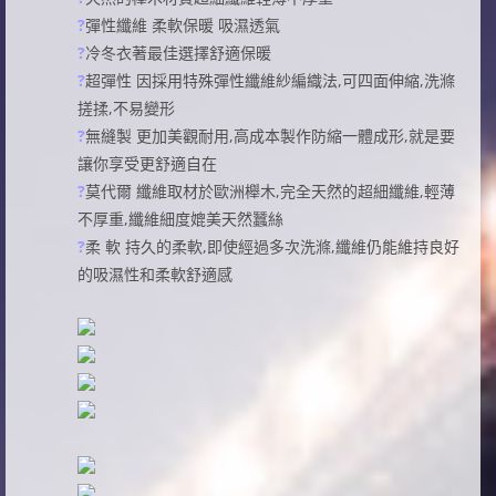
?
彈性纖維 柔軟保暖 吸濕透氣
?
冷冬衣著最佳選擇舒適保暖
?
超彈性 因採用特殊彈性纖維紗編織法,可四面伸縮,洗滌
搓揉,不易變形
?
無縫製 更加美觀耐用,高成本製作防縮一體成形,就是要
讓你享受更舒適自在
?
莫代爾 纖維取材於歐洲櫸木,完全天然的超細纖維,輕薄
不厚重,纖維細度媲美天然蠶絲
?
柔 軟 持久的柔軟,即使經過多次洗滌,纖維仍能維持良好
的吸濕性和柔軟舒適感