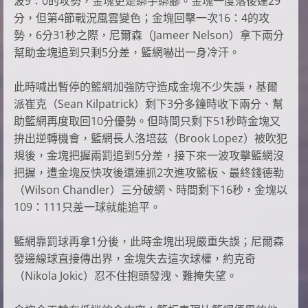
波9：0的攻勢，金塊更是綁手綁腳。金塊一度落後達29
分，但第4節戰況風雲變色；金塊回擊一次16：4的攻
勢，6分31秒之際，尼爾森（Jameer Nelson）拿下兩分
幫助金塊追到只剩5分差，籃網嚇出一身冷汗。
此時喊出暫停的籃網加強防守造成金塊不少失誤，基爾
派崔克（Sean Kilpatrick）剩下3分多鐘時收下兩分、幫
助籃網再度取回10分優勢。但時間只剩下51秒時金塊又
拚出逆轉機會，籃網長人洛培茲（Brook Lopez）被吹犯
規後，金塊把握兩罰追到5分差，接下來一波攻擊籃網沒
把握，遭金塊反快攻後還連抓2次進攻籃板、最終錢德勒
（Wilson Chandler）三分破網、時間剩下16秒，金塊以
109：111只差一球就能追平。
籃網靠罰球再拿1分後，此時金塊出現嚴重失誤；尼爾森
發邊線球直接傳出界，金塊失去這次球權，約克奇
（Nikola Jokic）忍不住抱頭發洩、難掩失望。