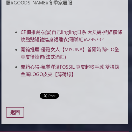
服#GOODS_NAME#冬季家居服
CP值推薦-寵愛自己lingling日系 大尺碼-熊貓橫條
紋點點短袖連身裙睡衣(珊瑚紅)A2957-01
開箱推薦-優雅女人【MIYUNA】首爾時尚FLO全
真皮後揹包(法式酒紅)
開箱心得-氣質洋溢FOSSIL 真皮超軟手感 雙拉鍊
金屬LOGO皮夾【薄荷綠】
返回