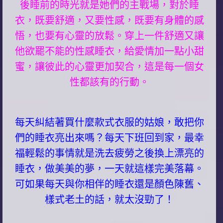
後睡前的時光就是她們的主戰場，對於睡
衣，既要舒適，又要性感，既要有身體的感
悟，也要有心靈的放鬆。穿上一件舒適又讓
他欲罷不能的性感睡衣，給愛情加一點小甜
蜜，讓彼此的心靈更加契合，這是每一個女
性都該有的行動。
每天糾結著買什麼款式衣服的姑娘，敢把你
們的睡衣亮出來嗎？每天下班回到家，最幸
福輕鬆的事情就是洗去疲勞之後換上漂亮的
睡衣，做美美的夢，一天就這樣完美落幕。
可如果每天與你相伴的睡衣還是顏色陳舊、
樣式老土的話，就太沒勁了！