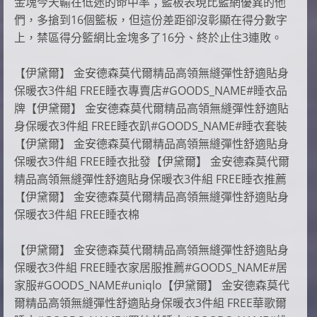
金塊今天輸在低迷的命中率；籃板表現比籃網優異的他
們，多搶到16個籃板，但這份差距卻沒彰顯在得分數字
上，禁區得分籃網比金塊多了16分、終於止住3連敗。
【伊黛爾】 金安德森莫代爾精品高領無縫彈性舒適貼身
保暖衣3件組 FREE睡衣專賣店#GOODS_NAME#睡衣品
牌【伊黛爾】 金安德森莫代爾精品高領無縫彈性舒適貼
身保暖衣3件組 FREE睡衣趴#GOODS_NAME#睡衣套裝
【伊黛爾】 金安德森莫代爾精品高領無縫彈性舒適貼身
保暖衣3件組 FREE睡衣批發【伊黛爾】 金安德森莫代爾
精品高領無縫彈性舒適貼身保暖衣3件組 FREE睡衣推薦
【伊黛爾】 金安德森莫代爾精品高領無縫彈性舒適貼身
保暖衣3件組 FREE睡衣棉
【伊黛爾】 金安德森莫代爾精品高領無縫彈性舒適貼身
保暖衣3件組 FREE睡衣家居服推薦#GOODS_NAME#居
家服#GOODS_NAME#uniqlo【伊黛爾】 金安德森莫代
爾精品高領無縫彈性舒適貼身保暖衣3件組 FREE華歌爾