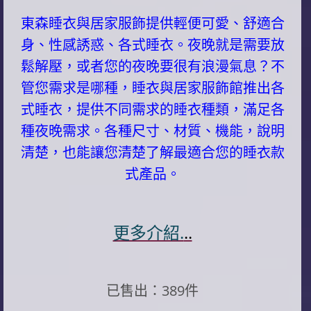
東森睡衣與居家服飾提供輕便可愛、舒適合
身、性感誘惑、各式睡衣。夜晚就是需要放
鬆解壓，或者您的夜晚要很有浪漫氣息？不
管您需求是哪種，睡衣與居家服飾館推出各
式睡衣，提供不同需求的睡衣種類，滿足各
種夜晚需求。各種尺寸、材質、機能，說明
清楚，也能讓您清楚了解最適合您的睡衣款
式產品。
更多介紹.
..
已售出：389件