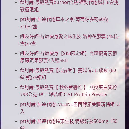
fb討論-最殺熱賣burner倍熱 運動代謝燃料6盒挑
戰極限組
ptt討論-加速代謝草本之家-葡萄籽多酚60粒
x10+2盒
網友好評-有效瘦身愛之味生技 洛神花膠囊 (45粒-
盒)x5盒
網友好評-有效瘦身【SKII限定組】台鹽優青素膠
原藤黃果膠囊4入贈SKII
fb討論-最殺熱賣【元氣堂 】蔓越莓C口嚼錠 (60
錠-瓶)x6瓶組
fb討論-最殺熱賣【 秋冬就醬吃 】 燕麥蛋白質粉
798公克-罐 二罐裝組 OAT Protein Powder
ptt討論-加速代謝EVELINE巴西酵素美體清暢組12
入
ptt討論-加速代謝遠東生技 特級綠藻500mg-150
錠