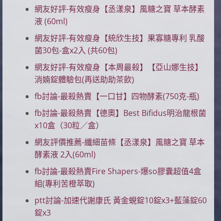
網友好評-有效瘦身【丞漾泉】風糖之寶 草本酵素
液 (60ml)
網友好評-有效瘦身【統欣生技】果寡糖專利 乳酸
菌30包-盒x2入 (共60包)
網友好評-有效瘦身【本周最殺】【亞山娜生技】
消婻錠體驗包(再送助助茶飲)
fb討論-最殺熱賣【一口甘】四物酵素(750克-瓶)
fb討論-最殺熱賣【德奧】Best Bifidus明治龍根菌
x10盒（30粒／盒）
網友評價推薦-纖細苗條【丞漾泉】風糖之寶 草本
酵素液 2入(60ml)
fb討論-最殺熱賣Fire Shapers-爆so膠囊超值4盒
組(專利苦橙萃取)
ptt討論-加速代謝康氏 黃金蜆錠10錠x3+藍藻錠60
錠x3