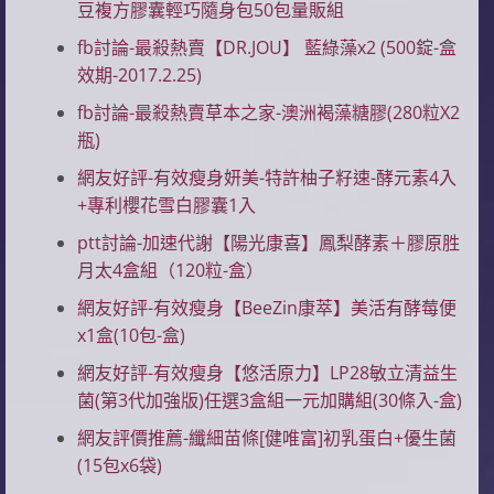
豆複方膠囊輕巧隨身包50包量販組
fb討論-最殺熱賣【DR.JOU】 藍綠藻x2 (500錠-盒
效期-2017.2.25)
fb討論-最殺熱賣草本之家-澳洲褐藻糖膠(280粒X2
瓶)
網友好評-有效瘦身妍美-特許柚子籽速-酵元素4入
+專利櫻花雪白膠囊1入
ptt討論-加速代謝【陽光康喜】鳳梨酵素＋膠原胜
月太4盒組（120粒-盒）
網友好評-有效瘦身【BeeZin康萃】美活有酵莓便
x1盒(10包-盒)
網友好評-有效瘦身【悠活原力】LP28敏立清益生
菌(第3代加強版)任選3盒組一元加購組(30條入-盒)
網友評價推薦-纖細苗條[健唯富]初乳蛋白+優生菌
(15包x6袋)