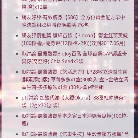
粒-盒)x12盒
網友好評-有效瘦身【S86】全方位黃金配方早中
晚決戰組x3組贈夜晚纖活型6包
網友評價推薦-纖細苗條【Biocon】鬱金紅薑黃錠
(100粒-瓶+隨身包(12粒-包-2包)(效期2017.05月)
fb討論-最殺熱賣BioJoy百喬 全球首選GAP認證奇
異籽(奇亞籽) Chia Seedx3袋
fb討論-最殺熱賣【悠活原力】LP28敏立清益生菌
(酵素添加版)-草莓多多x1盒(30條入-盒)+金敏立清
益生菌-多多原味x1盒 (30包-盒)禮盒組
ptt討論-加速代謝【大藏Okura】88番杜仲綠茶1
袋（2g x30包-袋）
fb討論-最殺熱賣草本之家日本沖繩苦瓜精(100粒-
瓶)
fb討論-最殺熱賣【信東生技】甲殼素複方膠囊1盒