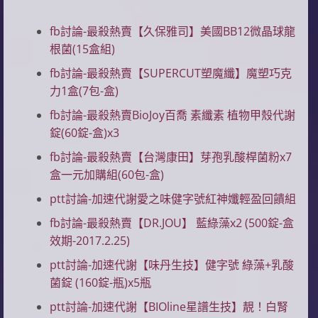
fb討論-最殺熱賣【久保雅司】美國BB12微晶球龍
根菌(15盒組)
fb討論-最殺熱賣【SUPERCUT塑魔纖】魔塑巧克
力1盒(7包-盒)
fb討論-最殺熱賣BioJoy百喬 素纖素 植物甲殼代謝
錠(60錠-盒)x3
fb討論-最殺熱賣【台灣康田】芽孢乳酸桿菌粉x7
盒一元加購組(60包-盒)
ptt討論-加速代謝愛之味健字號紅神孅輕盈回饋組
fb討論-最殺熱賣【DR.JOU】 藍綠藻x2 (500錠-盒
效期-2017.2.25)
ptt討論-加速代謝【味丹生技】健字號 綠藻+乳酸
菌錠 (160錠-瓶)x5瓶
ptt討論-加速代謝【BIOline星譜生技】靚！白腎