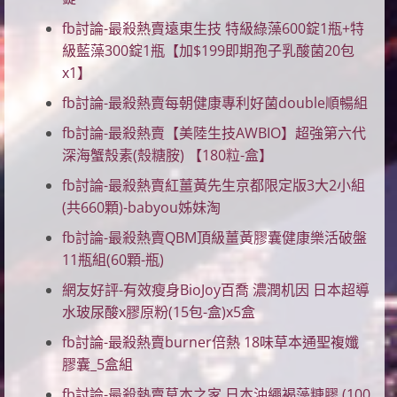
fb討論-最殺熱賣遠東生技 特級綠藻600錠1瓶+特
級藍藻300錠1瓶【加$199即期孢子乳酸菌20包
x1】
fb討論-最殺熱賣每朝健康專利好菌double順暢組
fb討論-最殺熱賣【美陸生技AWBIO】超強第六代
深海蟹殼素(殼糖胺) 【180粒-盒】
fb討論-最殺熱賣紅薑黃先生京都限定版3大2小組
(共660顆)-babyou姊妹淘
fb討論-最殺熱賣QBM頂級薑黃膠囊健康樂活破盤
11瓶組(60顆-瓶)
網友好評-有效瘦身BioJoy百喬 濃潤机因 日本超導
水玻尿酸x膠原粉(15包-盒)x5盒
fb討論-最殺熱賣burner倍熱 18味草本通聖複孅
膠囊_5盒組
fb討論-最殺熱賣草本之家 日本沖繩褐藻糖膠 (100