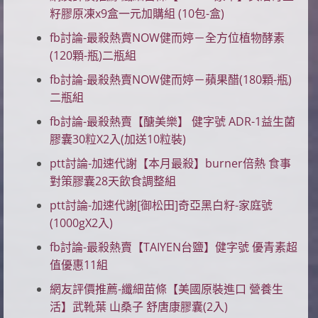
籽膠原凍x9盒一元加購組 (10包-盒)
fb討論-最殺熱賣NOW健而婷－全方位植物酵素
(120顆-瓶)二瓶組
fb討論-最殺熱賣NOW健而婷－蘋果醋(180顆-瓶)
二瓶組
fb討論-最殺熱賣【醣美樂】 健字號 ADR-1益生菌
膠囊30粒X2入(加送10粒裝)
ptt討論-加速代謝【本月最殺】burner倍熱 食事
對策膠囊28天飲食調整組
ptt討論-加速代謝[御松田]奇亞黑白籽-家庭號
(1000gX2入)
fb討論-最殺熱賣【TAIYEN台鹽】健字號 優青素超
值優惠11組
網友評價推薦-纖細苗條【美國原裝進口 營養生
活】武靴葉 山桑子 舒唐康膠囊(2入)