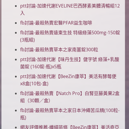
ptt討論-加速代謝EVELINE巴西酵素美體清暢組12
入
fb討論-最殺熱賣宏醫PFAR益生咖啡
fb討論-最殺熱賣遠東生技 特級綠藻500mg-150錠
(3瓶組)
fb討論-最殺熱賣草本之家南薑錠300粒
ptt討論-加速代謝【味丹生技】健字號 綠藻+乳酸
菌錠 (160錠-瓶)x5瓶
ptt討論-加速代謝【BeeZin康萃】美活有酵莓便
x8盒(10包-盒)
fb討論-最殺熱賣【Natch Pro】白腎豆藤黃果2盒
組（30顆／盒）
fb討論-最殺熱賣草本之家日本沖繩苦瓜精(100粒-
瓶)
網友評價推薦-纖細苗條【BeeZin康萃】美活奇亞