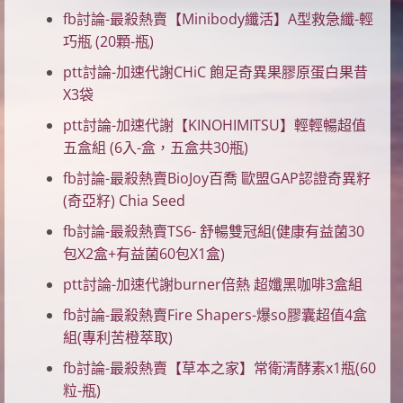
fb討論-最殺熱賣【Minibody纖活】A型救急纖-輕
巧瓶 (20顆-瓶)
ptt討論-加速代謝CHiC 飽足奇異果膠原蛋白果昔
X3袋
ptt討論-加速代謝【KINOHIMITSU】輕輕暢超值
五盒組 (6入-盒，五盒共30瓶)
fb討論-最殺熱賣BioJoy百喬 歐盟GAP認證奇異籽
(奇亞籽) Chia Seed
fb討論-最殺熱賣TS6- 舒暢雙冠組(健康有益菌30
包X2盒+有益菌60包X1盒)
ptt討論-加速代謝burner倍熱 超孅黑咖啡3盒組
fb討論-最殺熱賣Fire Shapers-爆so膠囊超值4盒
組(專利苦橙萃取)
fb討論-最殺熱賣【草本之家】常衛清酵素x1瓶(60
粒-瓶)