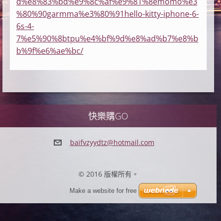
d%e8%83%bd%e9%8c%af%e9%81%8emomo%e3
%80%90garmma%e3%80%91hello-kitty-iphone-6-
6s-4-
7%e5%90%8btpu%e4%bf%9d%e8%ad%b7%e8%b
b%9f%e6%ae%bc/
快樂購GO
baifvzyy
dtz@hotm
ail.com
© 2016 版權所有。
Make a website for free