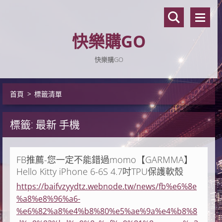
快樂購GO
快樂購GO
首頁
>
標籤清單
標籤: 最新 手機
FB推薦-您一定不能錯過momo【GARMMA】
Hello Kitty iPhone 6-6S 4.7吋TPU保護軟殼
https://baifvzyydtz.webnode.tw/news/fb%e6%8e
%a8%e8%96%a6-
%e6%82%a8%e4%b8%80%e5%ae%9a%e4%b8%8