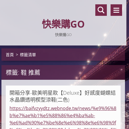
快樂購GO
快樂購GO
首頁
>
標籤清單
標籤: 鞋 推薦
開箱分享-歐美明星款【Deluxe】好感度蝴蝶結
水晶鑽透明楔型涼鞋(二色)
https://baifvzyydtz.webnode.tw/news/%e9%96%8
b%e7%ae%b1%e5%88%86%e4%ba%ab-
%e6%ad%90%e7%be%8e%e6%98%8e%e6%98%9f