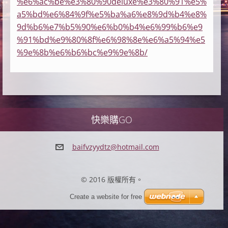
%e6%ac%be%e3%80%90deluxe%e3%80%91%e5%
a5%bd%e6%84%9f%e5%ba%a6%e8%9d%b4%e8%
9d%b6%e7%b5%90%e6%b0%b4%e6%99%b6%e9
%91%bd%e9%80%8f%e6%98%8e%e6%a5%94%e5
%9e%8b%e6%b6%bc%e9%9e%8b/
快樂購GO
baifvzyy
dtz@hotm
ail.com
© 2016 版權所有。
Create a website for free