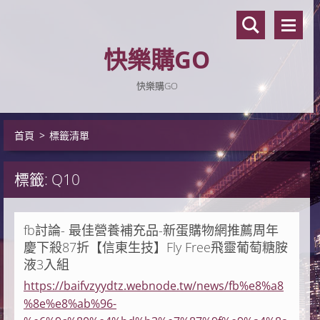
快樂購GO
快樂購GO
首頁
>
標籤清單
標籤: Q10
fb討論- 最佳營養補充品-新蛋購物網推薦周年
慶下殺87折【信東生技】Fly Free飛靈葡萄糖胺
液3入組
https://baifvzyydtz.webnode.tw/news/fb%e8%a8
%8e%e8%ab%96-