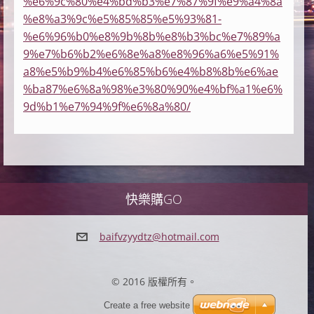
%e6%9c%80%e4%bd%b3%e7%87%9f%e9%a4%8a
%e8%a3%9c%e5%85%85%e5%93%81-
%e6%96%b0%e8%9b%8b%e8%b3%bc%e7%89%a
9%e7%b6%b2%e6%8e%a8%e8%96%a6%e5%91%
a8%e5%b9%b4%e6%85%b6%e4%b8%8b%e6%ae
%ba87%e6%8a%98%e3%80%90%e4%bf%a1%e6%
9d%b1%e7%94%9f%e6%8a%80/
快樂購GO
baifvzyy
dtz@hotm
ail.com
© 2016 版權所有。
Create a free website